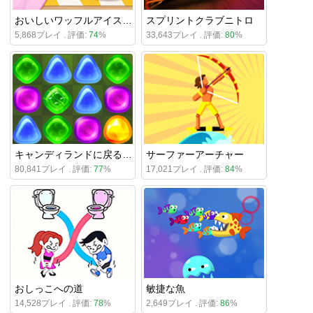
おいしいワッフルアイスクリーム
スプリントクラブニトロ
5,868プレイ . 評価:
74
%
33,643プレイ . 評価:
80
%
キャンディランドに戻る5：チョコマウンテン
サーファーアーチャー
80,841プレイ . 評価:
77
%
17,021プレイ . 評価:
84
%
おしっこへの道
敏捷な魚
14,528プレイ . 評価:
78
%
2,649プレイ . 評価:
86
%