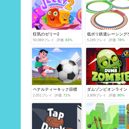
狂気のゼリー2
50,989プレイ . 評価:
83
%
5,285プレイ . 評価:
78
%
ペナルティーキック目標
ダムゾンビオンライン
2,051プレイ . 評価:
71
%
3,908プレイ . 評価:
80
%