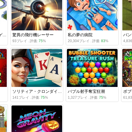
低ポリ鉄道レーシングゲーム
驚異の飛行機レーサー
私の夢の病院
パン
93プレイ . 評価:
75
%
20,304プレイ . 評価:
83
%
4,8
ソリティア・クロンダイク - 宝島
バブル射手奪宝狂潮
141プレイ . 評価:
75
%
1,327プレイ . 評価:
75
%
61,