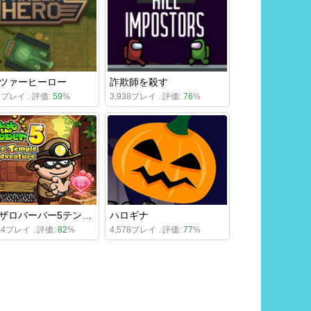
ツァーヒーロー
詐欺師を殺す
36プレイ . 評価:
59
%
3,938プレイ . 評価:
76
%
ボブザロバーバー5テンプルアドベンチャー
ハロギナ
834プレイ . 評価:
82
%
4,578プレイ . 評価:
77
%