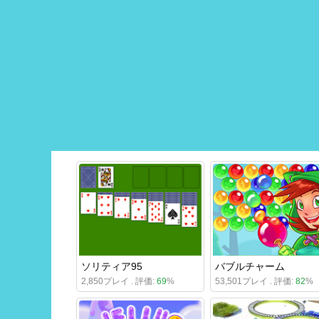
ソリティア95
バブルチャーム
2,850プレイ . 評価:
69
%
53,501プレイ . 評価:
82
%