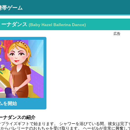
携帯ゲーム
リーナダンス
(Baby Hazel Ballerina Dance)
広告
ムを開始
ーナダンスの紹介
な朝はサプライズギフトで始まります。 シャワーを浴びている間、彼女は完
からバレリーナのおもちゃを受け取ります。 ヘーゼルが非常に興奮し