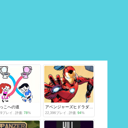
っこへの道
アベンジャーズヒドラダッシュ
479プレイ . 評価:
78
%
22,396プレイ . 評価:
94
%