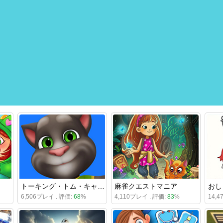
トーキング・トム・キャット
麻雀クエストマニア
おし
6,506プレイ . 評価:
68
%
4,110プレイ . 評価:
83
%
14,