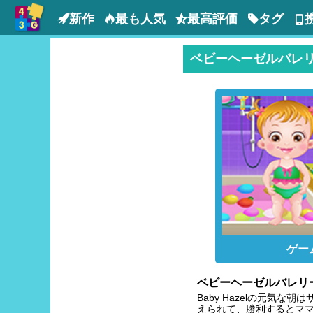
新作
最も人気
最高評価
タグ
ベビーヘーゼルバレ
ゲー
ベビーヘーゼルバレリ
Baby Hazelの元気
えられて、勝利するとママ