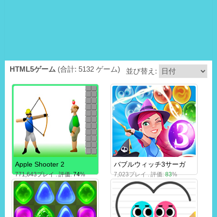
HTML5ゲーム
(合計: 5132 ゲーム)
並び替え:
Apple Shooter 2
バブルウィッチ3サーガ
771,643プレイ . 評価:
74
%
7,023プレイ . 評価:
83
%