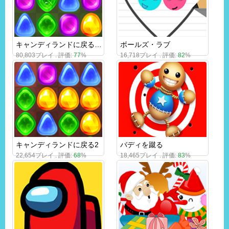
キャンディランドに戻る5：チョコマウンテン
ボールズ・ラブ
80,803プレイ . 評価:
77
%
16,718プレイ . 評価:
82
%
キャンディランドに戻る2
バディを蹴る
22,654プレイ . 評価:
68
%
18,465プレイ . 評価:
83
%