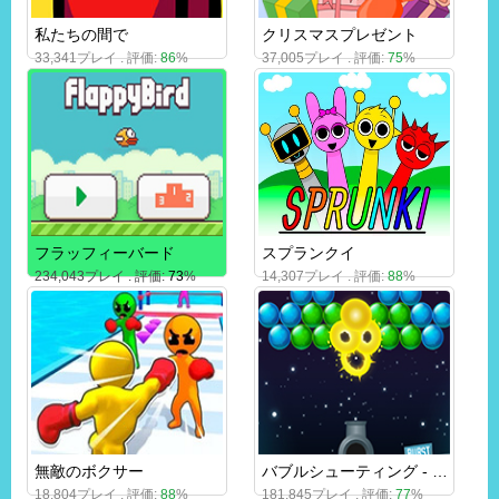
私たちの間で
クリスマスプレゼント
33,341プレイ . 評価:
86
%
37,005プレイ . 評価:
75
%
フラッフィーバード
スプランクイ
234,043プレイ . 評価:
73
%
14,307プレイ . 評価:
88
%
無敵のボクサー
バブルシューティング - バースト
18,804プレイ . 評価:
88
%
181,845プレイ . 評価:
77
%