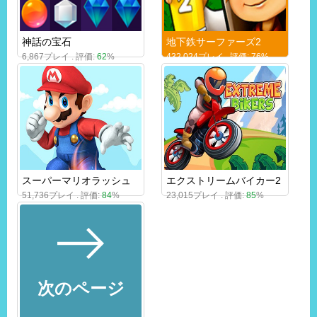
神話の宝石
地下鉄サーファーズ2
6,867プレイ . 評価:
62
%
432,024プレイ . 評価:
76
%
スーパーマリオラッシュ
エクストリームバイカー2
51,736プレイ . 評価:
84
%
23,015プレイ . 評価:
85
%
次のページ