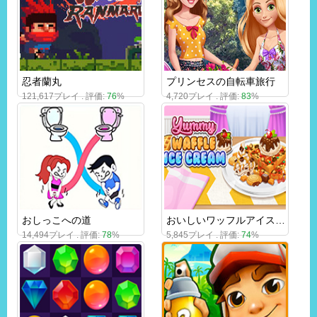
忍者蘭丸
プリンセスの自転車旅行
121,617プレイ . 評価:
76
%
4,720プレイ . 評価:
83
%
おしっこへの道
おいしいワッフルアイスクリーム
14,494プレイ . 評価:
78
%
5,845プレイ . 評価:
74
%