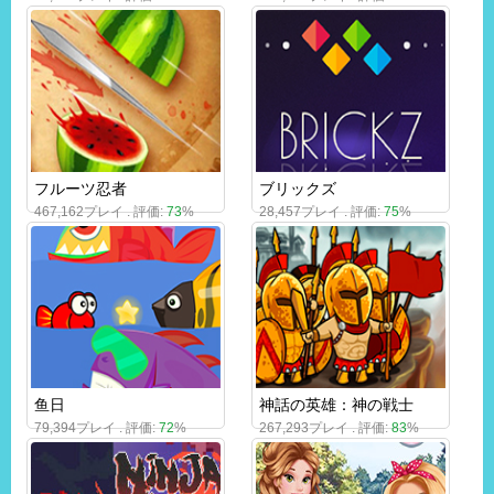
フルーツ忍者
ブリックズ
467,162プレイ . 評価:
73
%
28,457プレイ . 評価:
75
%
鱼日
神話の英雄：神の戦士
79,394プレイ . 評価:
72
%
267,293プレイ . 評価:
83
%