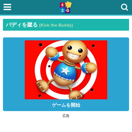
バディを蹴る
(Kick the Buddy)
ゲームを開始
広告