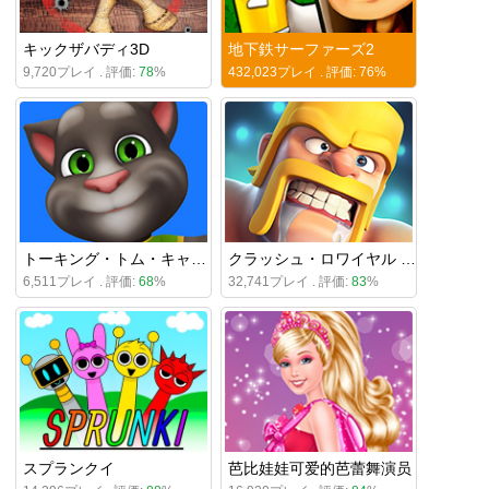
キックザバディ3D
地下鉄サーファーズ2
9,720プレイ . 評価:
78
%
432,023プレイ . 評価:
76
%
トーキング・トム・キャット
クラッシュ・ロワイヤル オンライン
6,511プレイ . 評価:
68
%
32,741プレイ . 評価:
83
%
スプランクイ
芭比娃娃可爱的芭蕾舞演员