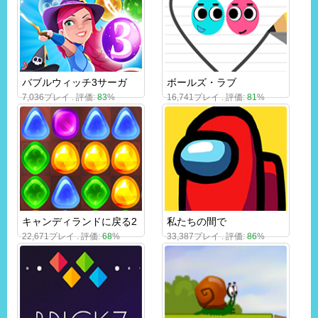
バブルウィッチ3サーガ
ボールズ・ラブ
7,036プレイ . 評価:
83
%
16,741プレイ . 評価:
81
%
キャンディランドに戻る2
私たちの間で
22,671プレイ . 評価:
68
%
33,387プレイ . 評価:
86
%