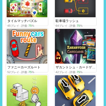
タイルマッチパズル
駐車場ラッシュ
45プレイ . 評価:
75
%
64プレイ . 評価:
75
%
ファニーカーズルート
ザカントシュ・カードゲーム・ライト
52プレイ . 評価:
75
%
42プレイ . 評価:
75
%