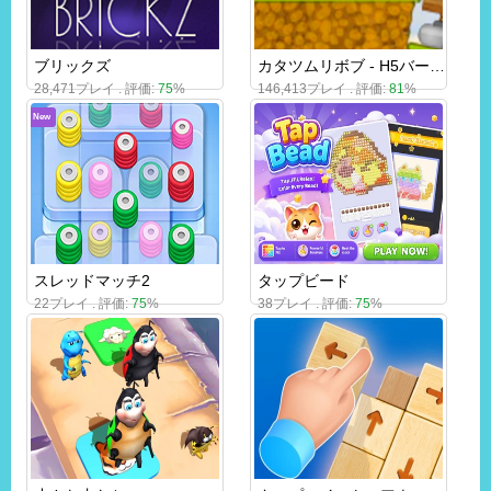
ブリックズ
カタツムリボブ - H5バージョン
28,471プレイ . 評価:
75
%
146,413プレイ . 評価:
81
%
New
スレッドマッチ2
タップビード
22プレイ . 評価:
75
%
38プレイ . 評価:
75
%