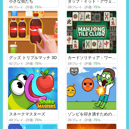
小さな虫たち
タップ・イット・アウェイ 3D
46プレイ . 評価:
75
%
38プレイ . 評価:
75
%
グッズ トリプルマッチ 3D
カードソリティア：ワードゲーム
42プレイ . 評価:
75
%
34プレイ . 評価:
75
%
スネークマスターズ
ゾンビを叩き潰すための描画
49プレイ . 評価:
75
%
35プレイ . 評価:
75
%