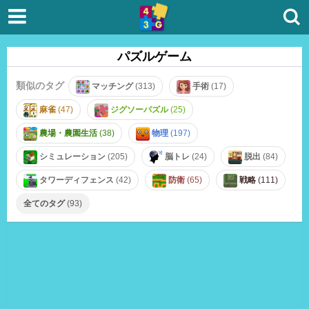
パズルゲーム
類似のタグ
マッチング
(313)
手術
(17)
麻雀
(47)
ジグソーパズル
(25)
農場・農園生活
(38)
物理
(197)
シミュレーション
(205)
脳トレ
(24)
脱出
(84)
タワーディフェンス
(42)
防衛
(65)
戦略
(111)
全てのタグ
(93)