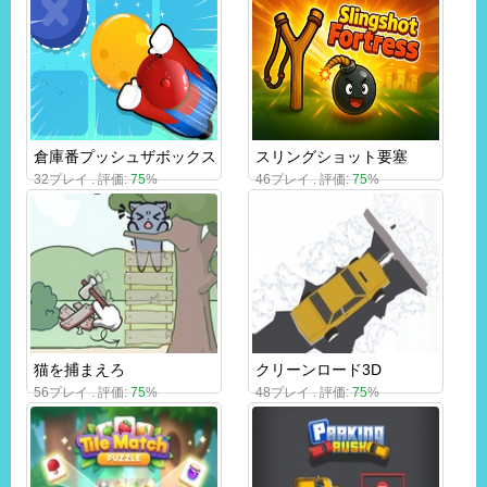
倉庫番プッシュザボックス
スリングショット要塞
32プレイ . 評価:
75
%
46プレイ . 評価:
75
%
猫を捕まえろ
クリーンロード3D
56プレイ . 評価:
75
%
48プレイ . 評価:
75
%