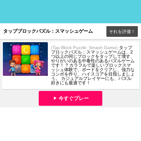
タップブロックパズル：スマッシュゲーム
それを評価！
(Tap Block Puzzle: Smash Game)
タップ
ブロックパズル：スマッシュゲームは、2
つ以上の同じブロックをタップして壊す、
やりがいのある中毒性のあるパズルゲーム
です！ ? カラフルで楽しいブロックスマ
ッシュ体験で、ボードをクリアし、強力な
コンボを作り、ハイスコアを目指しましょ
う。 カジュアルプレイヤーにも、パズル
好きにも最適です！
今すぐプレー