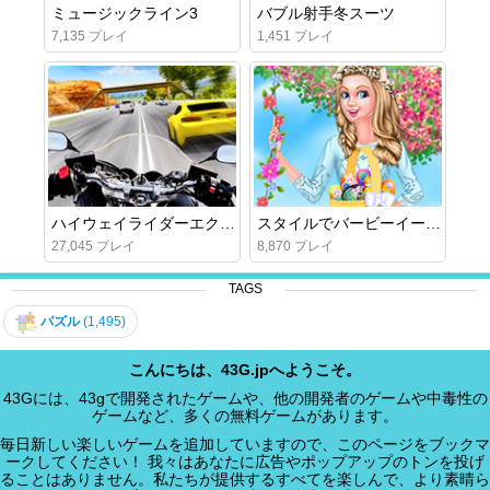
ミュージックライン3
バブル射手冬スーツ
7,135 プレイ
1,451 プレイ
ハイウェイライダーエクストリーム
スタイルでバービーイースター
27,045 プレイ
8,870 プレイ
TAGS
パズル
(1,495)
こんにちは、43G.jpへようこそ。
43Gには、43gで開発されたゲームや、他の開発者のゲームや中毒性の
ゲームなど、多くの無料ゲームがあります。
毎日新しい楽しいゲームを追加していますので、このページをブックマ
ークしてください！ 我々はあなたに広告やポップアップのトンを投げ
ることはありません。私たちが提供するすべてを楽しんで、より素晴ら