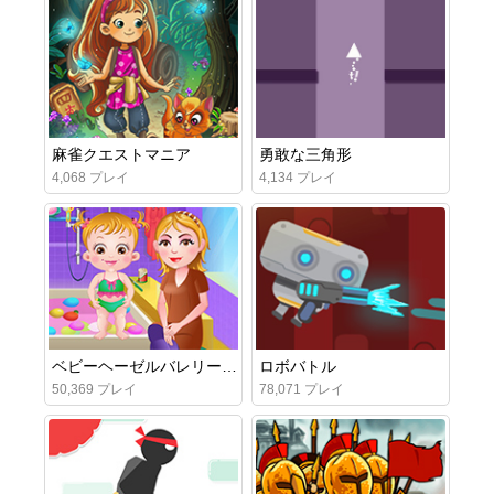
麻雀クエストマニア
勇敢な三角形
4,068 プレイ
4,134 プレイ
ベビーヘーゼルバレリーナダンス
ロボバトル
50,369 プレイ
78,071 プレイ