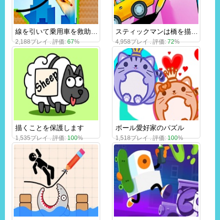
線を引いて乗用車を救助する
スティックマンは橋を描きます
2,188プレイ . 評価:
67
%
4,958プレイ . 評価:
72
%
描くことを保護します
ボール愛好家のパズル
1,535プレイ . 評価:
100
%
1,518プレイ . 評価:
100
%