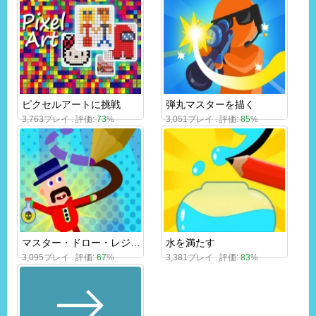
ピクセルアートに挑戦
弾丸マスターを描く
3,763プレイ . 評価:
73
%
3,051プレイ . 評価:
85
%
マスター・ドロー・レジェンド
水を満たす
3,095プレイ . 評価:
67
%
3,381プレイ . 評価:
83
%