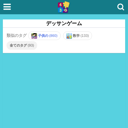
デッサンゲーム
類似のタグ
子供の
(860)
数学
(133)
全てのタグ
(93)