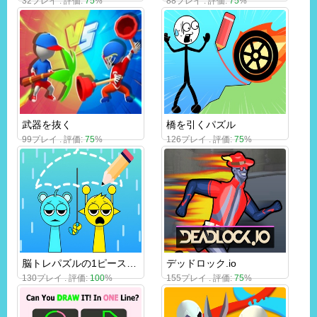
32プレイ . 評価:
75
%
88プレイ . 評価:
75
%
武器を抜く
橋を引くパズル
99プレイ . 評価:
75
%
126プレイ . 評価:
75
%
脳トレパズルの1ピースを描く
デッドロック.io
130プレイ . 評価:
100
%
155プレイ . 評価:
75
%