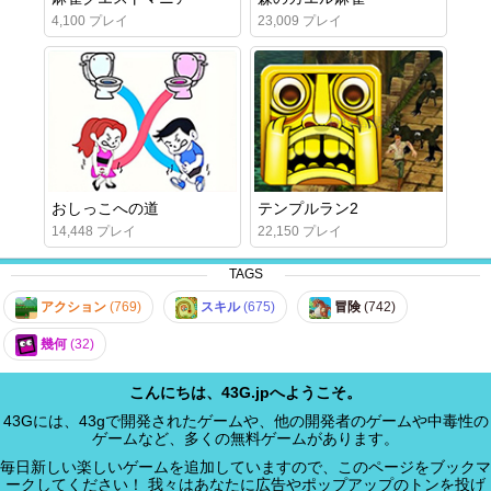
4,100 プレイ
23,009 プレイ
おしっこへの道
テンプルラン2
14,448 プレイ
22,150 プレイ
TAGS
アクション
(769)
スキル
(675)
冒険
(742)
幾何
(32)
こんにちは、43G.jpへようこそ。
43Gには、43gで開発されたゲームや、他の開発者のゲームや中毒性の
ゲームなど、多くの無料ゲームがあります。
毎日新しい楽しいゲームを追加していますので、このページをブックマ
ークしてください！ 我々はあなたに広告やポップアップのトンを投げ