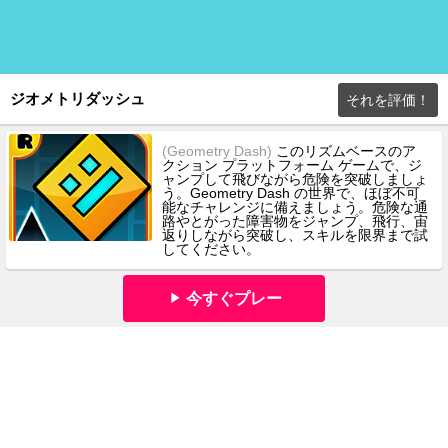
ジオメトリダッシュ
それを評価！
(Geometry Dash)
このリズムベースのア
クション プラットフォーム ゲームで、ジ
ャンプして飛びながら危険を突破しましょ
う。Geometry Dash の世界で、ほぼ不可
能なチャレンジに備えましょう。危険な通
路やとがった障害物をジャンプ、飛行、宙
返りしながら突破し、スキルを限界まで試
してください。
今すぐプレー