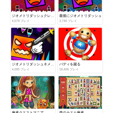
ジオメトリダッシュクレイジー
最後にジオメトリダッシュ
4,079 プレイ
3,746 プレイ
ジオメトリダッシュネメシス
バディを蹴る
4,095 プレイ
18,406 プレイ
麻雀クエストマニア
森のカエル麻雀