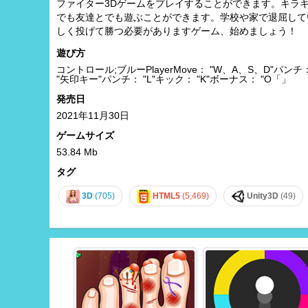
ファイター3Dゲームをプレイすることができます。キラキラ光る外
でも友達とでも遊ぶことができます。学校や家で退屈して
しく投げて勝つ必要がありますゲーム、始めましょう！
遊び方
コントロール;ブルーPlayerMove： "W、A、S、D"パンチ： 
"矢印キー"パンチ： "L"キック： "K"ボーナス： "O「」
発売日
2021年11月30日
ゲームサイズ
53.84 Mb
タグ
3D
(705)
HTML5
(5,469)
Unity3D
(49)