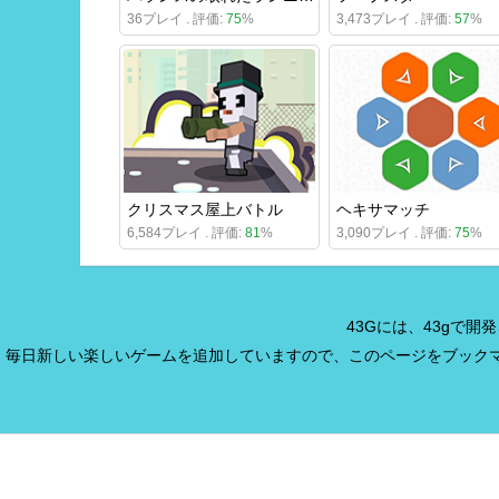
36プレイ . 評価:
75
%
3,473プレイ . 評価:
57
%
クリスマス屋上バトル
ヘキサマッチ
6,584プレイ . 評価:
81
%
3,090プレイ . 評価:
75
%
43Gには、43gで
毎日新しい楽しいゲームを追加していますので、このページをブック