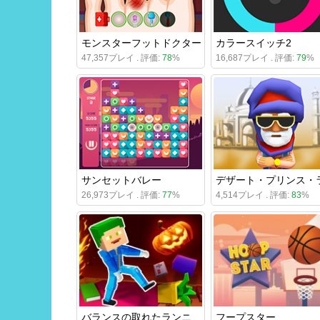
モンスターフットドクター
カラースイッチ2
47,357プレイ . 評価:
78
%
16,687プレイ . 評価:
79
%
サンセットバレー
26,973プレイ . 評価:
77
%
4,514プレイ . 評価:
83
%
バランスの取れたランニング
フープスター