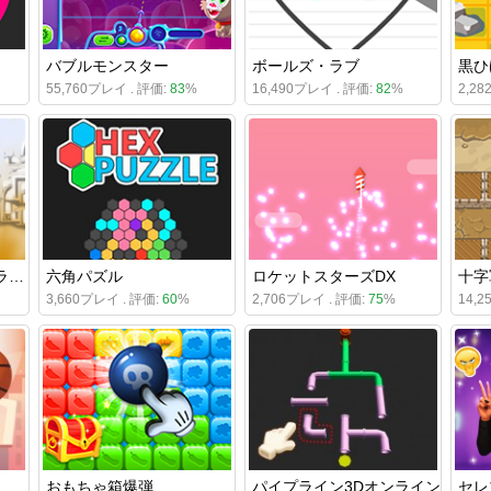
バブルモンスター
ボールズ・ラブ
黒ひ
55,760プレイ . 評価:
83
%
16,490プレイ . 評価:
82
%
2,2
デザート・プリンス・ランナー
六角パズル
ロケットスターズDX
3,660プレイ . 評価:
60
%
2,706プレイ . 評価:
75
%
14,
おもちゃ箱爆弾
パイプライン3Dオンライン