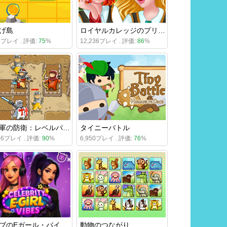
げ島
ロイヤルカレッジのプリンセスたち
82プレイ . 評価:
75
%
12,236プレイ . 評価:
86
%
十字軍の防衛：レベルパック2
タイニーバトル
256プレイ . 評価:
90
%
6,950プレイ . 評価:
76
%
セレブのEガール・バイブス
動物のつながり