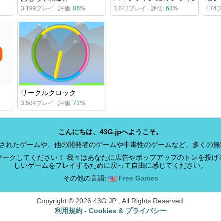
3,199プレイ . 評価:
86
%
3,842プレイ . 評価:
63
%
174
サークルクロック
3,504プレイ . 評価:
71
%
こんにちは、43G.jpへようこそ。
開発されたゲームや、他の開発者のゲームや中毒性のゲームなど、多くの
マークしてください！ 我々はあなたに広告やポップアップのトンを投げ
しいゲームをプレイするために戻って自由に感じてください。
その他の言語:
Free Games
Copyright © 2026 43G.JP , All Rights Reserved.
利用規約
-
Cookies & プライバシー