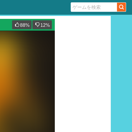
88
%
12
%