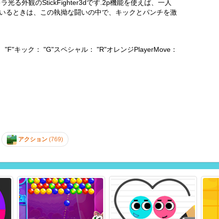
観のStickFighter3dです.2p機能を使えば、一人
いるときは、この執拗な闘いの中で、キックとパンチを激
"F"キック： "G"スペシャル： "R"オレンジPlayerMove：
アクション
(769)