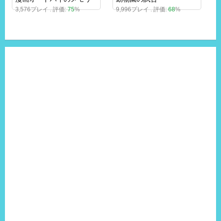
3,576プレイ . 評価:
75
%
9,996プレイ . 評価:
68
%