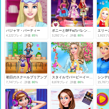
パジャマ・パーティー
ボニーとBFFsのバレンタイン・パーティー
4,122プレイ . 評価:
85
%
3,292プレイ . 評価:
80
%
1,915プ
初日のスクールプリアンプ
スタイルでバービーイースター
7,747プレイ . 評価:
80
%
8,878プレイ . 評価:
86
%
15,767