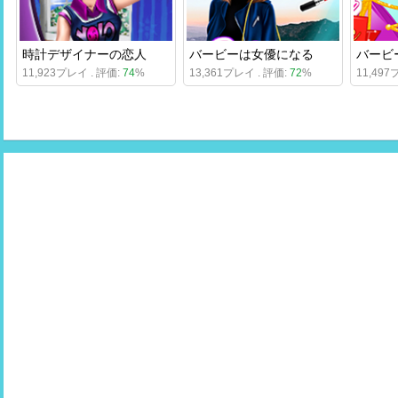
時計デザイナーの恋人
バービーは女優になる
11,923プレイ . 評価:
74
%
13,361プレイ . 評価:
72
%
11,497