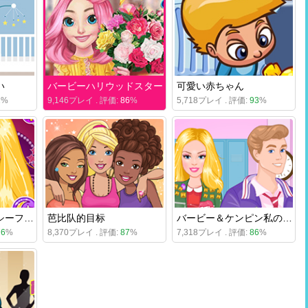
い
バービーハリウッドスター
可愛い赤ちゃん
2
%
9,146プレイ . 評価:
86
%
5,718プレイ . 評価:
93
%
バービーギャラクシーファッションレポート
芭比队的目标
バービー＆ケンピン私の衣装
76
%
8,370プレイ . 評価:
87
%
7,318プレイ . 評価:
86
%