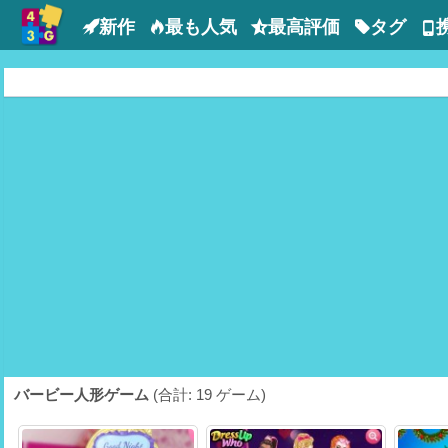
新作
最も人気
最高評価
タグ
バービー人形ゲーム
(合計: 19 ゲーム)