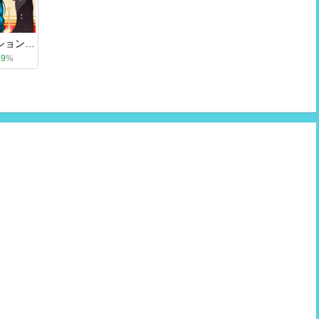
バーバラ・ファッションショー
89
%