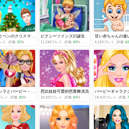
エリーとベンのクリスマスの準備
ピクシーツインズの誕生
甘い赤ちゃんの違
レイ . 評価:
50
%
11,246プレイ . 評価:
89
%
6,165プレイ . 評価:
8
シンデレラとバービー・ティーン・ライバル
芭比娃娃可爱的芭蕾舞演员
プレイ . 評価:
80
%
16,920プレイ . 評価:
84
%
18,425プレイ . 評価: