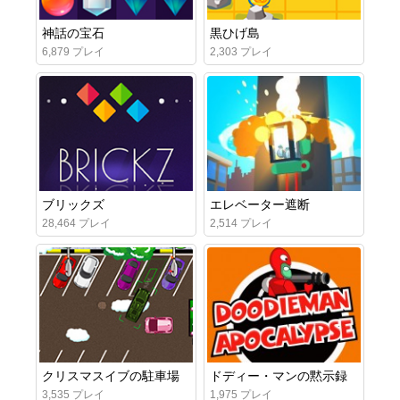
神話の宝石
黒ひげ島
6,879 プレイ
2,303 プレイ
ブリックズ
エレベーター遮断
28,464 プレイ
2,514 プレイ
クリスマスイブの駐車場
ドディー・マンの黙示録
3,535 プレイ
1,975 プレイ