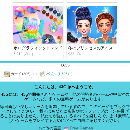
ホログラフィックトレンド
冬のプリンセスのアイススケート衣装
6,219 プレイ
932 プレイ
TAGS
カード
(305)
パズル
(1,505)
こんにちは、43G.jpへようこそ。
43Gには、43gで開発されたゲームや、他の開発者のゲームや中毒性の
ゲームなど、多くの無料ゲームがあります。
毎日新しい楽しいゲームを追加していますので、このページをブックマ
ークしてください！ 我々はあなたに広告やポップアップのトンを投げ
ることはありません。私たちが提供するすべてを楽しんで、より素晴ら
しいゲームをプレイするために戻って自由に感じてください。
その他の言語:
Free Games