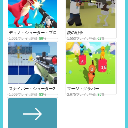
ディノ・シューター・プロ
銃の戦争
1,001プレイ . 評価:
89
%
1,553プレイ . 評価:
62
%
スナイパー・シューター2
マージ・グラバー
1,509プレイ . 評価:
83
%
2,675プレイ . 評価:
85
%