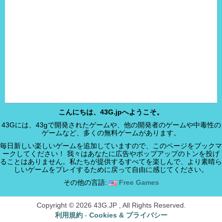
こんにちは、43G.jpへようこそ。
43Gには、43gで開発されたゲームや、他の開発者のゲームや中毒性の
ゲームなど、多くの無料ゲームがあります。
毎日新しい楽しいゲームを追加していますので、このページをブックマ
ークしてください！ 我々はあなたに広告やポップアップのトンを投げ
ることはありません。私たちが提供するすべてを楽しんで、より素晴ら
しいゲームをプレイするために戻って自由に感じてください。
その他の言語:
Free Games
Copyright © 2026 43G.JP , All Rights Reserved.
利用規約
-
Cookies & プライバシー