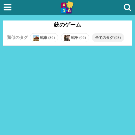
銃のゲーム
類似のタグ
戦車
(36)
戦争
(66)
全てのタグ
(93)