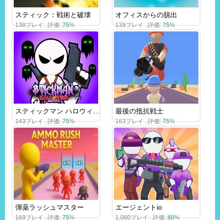
スティック：戦術と破壊
オフィスからの脱出
138プレイ . 評価:
75
%
139プレイ . 評価:
75
%
スティックマン ハロウィン サバイバル
最後の抵抗戦士
143プレイ . 評価:
75
%
163プレイ . 評価:
75
%
弾薬ラッシュマスター
エージェントio
169プレイ . 評価:
75
%
1,080プレイ . 評価:
80
%