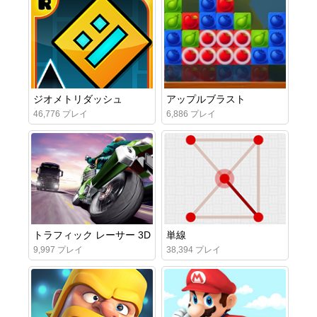
ジオメトリダッシュ
アップルブラスト
46,776 プレイ
6,886 プレイ
トラフィック レーサー 3D
単線
9,997 プレイ
38,394 プレイ