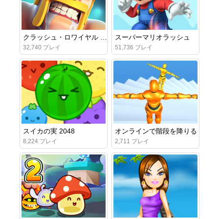
クラッシュ・ロワイヤル オンライン
スーパーマリオラッシュ
32,740 プレイ
51,736 プレイ
スイカの実 2048
オンラインで階段を降りる
8,224 プレイ
2,711 プレイ