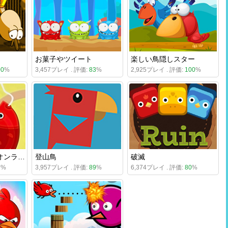
お菓子やツイート
楽しい鳥隠しスター
00
%
3,457プレイ . 評価:
83
%
2,925プレイ . 評価:
100
%
フックド株式会社オンライン
登山鳥
破滅
7
%
3,957プレイ . 評価:
89
%
6,374プレイ . 評価:
80
%