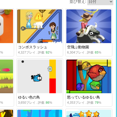
並び替え:
コンボスラッシュ
空飛ぶ動物園
7
%
4,327プレイ . 評価:
92
%
6,304プレイ . 評価:
65
%
ゆるい色の鳥
怒っているゆるい鳥
9
%
3,650プレイ . 評価:
86
%
4,353プレイ . 評価:
79
%