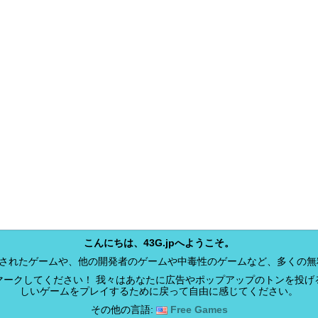
こんにちは、43G.jpへようこそ。
開発されたゲームや、他の開発者のゲームや中毒性のゲームなど、多くの
マークしてください！ 我々はあなたに広告やポップアップのトンを投げ
しいゲームをプレイするために戻って自由に感じてください。
その他の言語:
Free Games