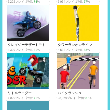
6,292プレイ . 評価:
74
%
5,054プレイ . 評価:
67
%
クレイジーデザートモト
タワーランオンライン
4,329プレイ . 評価:
81
%
4,532プレイ . 評価:
88
%
リトルライダー
バイクラッシュ
4,029プレイ . 評価:
71
%
28,959プレイ . 評価:
87
%