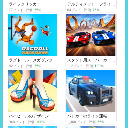
ライフクリッカー
アルティメット・フライング・カー2
77プレイ . 評価:
75
%
64プレイ . 評価:
75
%
ラグドール・メガダンク
スタント用スーパーカー2台
82プレイ . 評価:
75
%
112プレイ . 評価:
100
%
ハイヒールのデザイン
パトカーのライン運転
948プレイ . 評価:
100
%
1,368プレイ . 評価:
65
%