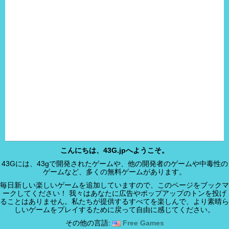
こんにちは、43G.jpへようこそ。
43Gには、43gで開発されたゲームや、他の開発者のゲームや中毒性の
ゲームなど、多くの無料ゲームがあります。
毎日新しい楽しいゲームを追加していますので、このページをブックマ
ークしてください！ 我々はあなたに広告やポップアップのトンを投げ
ることはありません。私たちが提供するすべてを楽しんで、より素晴ら
しいゲームをプレイするために戻って自由に感じてください。
その他の言語:
Free Games