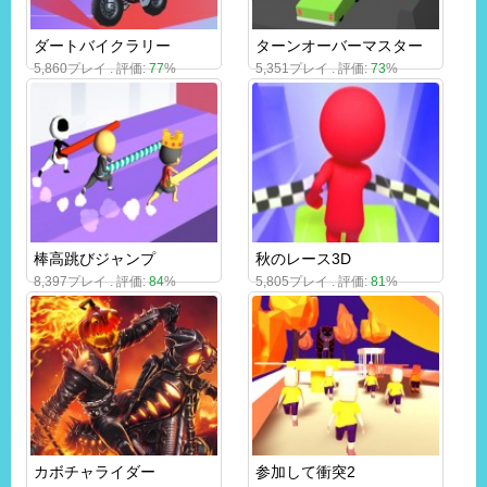
ダートバイクラリー
ターンオーバーマスター
5,860プレイ . 評価:
77
%
5,351プレイ . 評価:
73
%
棒高跳びジャンプ
秋のレース3D
8,397プレイ . 評価:
84
%
5,805プレイ . 評価:
81
%
カボチャライダー
参加して衝突2