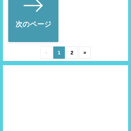
次のページ
«
1
2
»