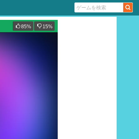
85
%
15
%