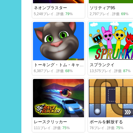
ネオンブラスター
ソリティア95
5,248プレイ . 評価:
79
%
2,797プレイ . 評価:
69
%
トーキング・トム・キャット
スプランクイ
6,387プレイ . 評価:
68
%
13,575プレイ . 評価:
87
%
レースクリッカー
ボールを解放する
111プレイ . 評価:
75
%
76プレイ . 評価:
75
%