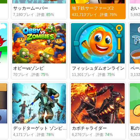
サッカームーバー
地下鉄サーファーズ2
7,180プレイ . 評価:
85
%
431,713プレイ . 評価:
76
%
5,6
オビーvsゾンビ
フィッシュダムオンライン
ペー
70プレイ . 評価:
75
%
11,301プレイ . 評価:
75
%
3,1
デッドターゲット ゾンビシューティングゲーム
カボチャライダー
私の
4,171プレイ . 評価:
78
%
6,276プレイ . 評価:
74
%
6,5