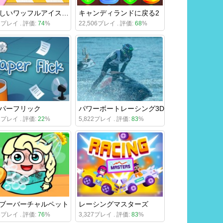
おいしいワッフルアイスクリーム
キャンディランドに戻る2
92プレイ . 評価:
74
%
22,506プレイ . 評価:
68
%
パーフリック
パワーボートレーシング3D
32プレイ . 評価:
22
%
5,822プレイ . 評価:
83
%
ブーバーチャルペット
レーシングマスターズ
23プレイ . 評価:
76
%
3,327プレイ . 評価:
83
%