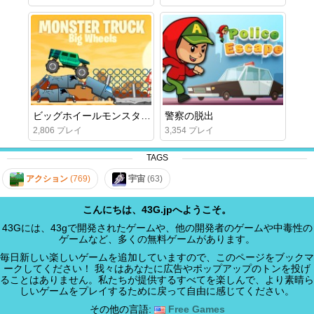
ビッグホイールモンスタートラック
警察の脱出
2,806 プレイ
3,354 プレイ
TAGS
アクション
(769)
宇宙
(63)
こんにちは、43G.jpへようこそ。
43Gには、43gで開発されたゲームや、他の開発者のゲームや中毒性の
ゲームなど、多くの無料ゲームがあります。
毎日新しい楽しいゲームを追加していますので、このページをブックマ
ークしてください！ 我々はあなたに広告やポップアップのトンを投げ
ることはありません。私たちが提供するすべてを楽しんで、より素晴ら
しいゲームをプレイするために戻って自由に感じてください。
その他の言語:
Free Games