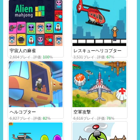
宇宙人の麻雀
レスキューヘリコプター
2,604プレイ . 評価:
100
%
3,531プレイ . 評価:
67
%
ヘルコプター
空軍攻撃
6,827プレイ . 評価:
82
%
6,616プレイ . 評価:
76
%