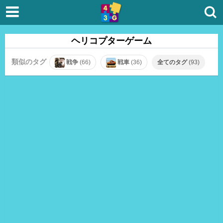
ヘリコプターゲーム
類似のタグ
戦争
(66)
戦車
(36)
全てのタグ
(93)