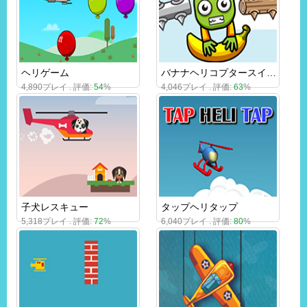
ヘリゲーム
バナナヘリコプタースイング
4,890プレイ . 評価:
54
%
4,046プレイ . 評価:
63
%
子犬レスキュー
タップヘリタップ
5,318プレイ . 評価:
72
%
6,040プレイ . 評価:
80
%