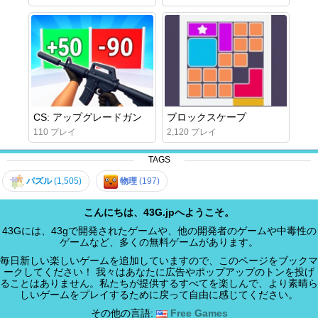
CS: アップグレードガン
ブロックスケープ
110 プレイ
2,120 プレイ
TAGS
パズル
(1,505)
物理
(197)
こんにちは、43G.jpへようこそ。
43Gには、43gで開発されたゲームや、他の開発者のゲームや中毒性の
ゲームなど、多くの無料ゲームがあります。
毎日新しい楽しいゲームを追加していますので、このページをブックマ
ークしてください！ 我々はあなたに広告やポップアップのトンを投げ
ることはありません。私たちが提供するすべてを楽しんで、より素晴ら
しいゲームをプレイするために戻って自由に感じてください。
その他の言語:
Free Games