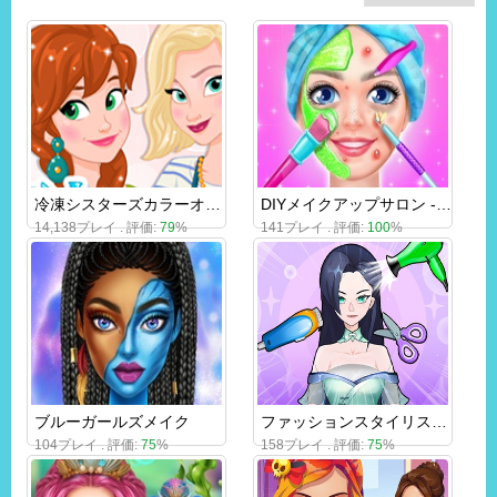
冷凍シスターズカラーオブザイヤー
DIYメイクアップサロン - スパメイクオーバースタジオ
14,138プレイ . 評価:
79
%
141プレイ . 評価:
100
%
ブルーガールズメイク
ファッションスタイリストによるサロン改造
104プレイ . 評価:
75
%
158プレイ . 評価:
75
%