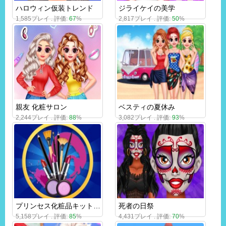
ハロウィン仮装トレンド
ジライケイの美学
1,585プレイ . 評価:
67
%
2,817プレイ . 評価:
50
%
親友 化粧サロン
ベスティの夏休み
2,244プレイ . 評価:
88
%
3,082プレイ . 評価:
93
%
プリンセス化粧品キット工場化粧品メーカーゲーム
死者の日祭
5,158プレイ . 評価:
85
%
4,431プレイ . 評価:
70
%