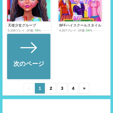
天使少女グループ
BFFハイスクールスタイル
5,188プレイ . 評価:
78
%
4,307プレイ . 評価:
54
%
次のページ
«
1
2
3
4
»