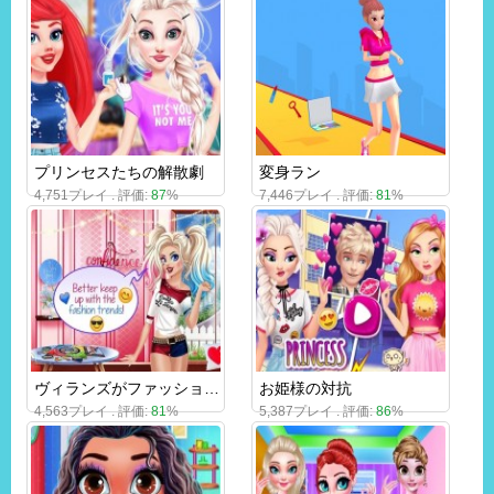
プリンセスたちの解散劇
変身ラン
4,751プレイ . 評価:
87
%
7,446プレイ . 評価:
81
%
ヴィランズがファッションに影響を与える
お姫様の対抗
4,563プレイ . 評価:
81
%
5,387プレイ . 評価:
86
%