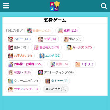
変身ゲーム
類似のタグ
妊娠中の
(13)
化粧
(115)
ベビー
(131)
ラブ
(36)
髪の
(23)
医師
(50)
着せ替え
(563)
ガールズ
(962)
お手入れ
(14)
エルザ
(29)
お姫様・お嬢様
(222)
買物
(15)
くぎ
(11)
可愛い
(118)
デコレーティング
(59)
クリーニング
(14)
タトゥー
(4)
ウエディング
(11)
全てのタグ
(93)