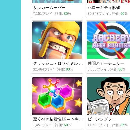
サッカームーバー
ハローキティ麻雀
7,151プレイ . 評価:
85
%
35,848プレイ . 評価:
90
%
クラッシュ・ロワイヤル オンライン
仲間とアーチェリー
32,464プレイ . 評価:
83
%
3,885プレイ . 評価:
80
%
驚くべき粘着性16 – ヘキサブロック パズルゲーム
ビーンジグソー
1,451プレイ . 評価:
60
%
11,590プレイ . 評価:
85
%