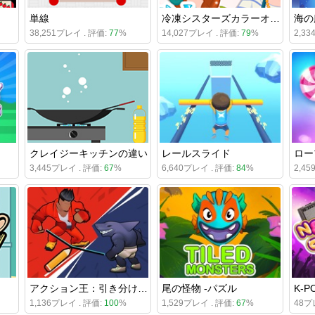
単線
冷凍シスターズカラーオブザイヤー
海の
38,251プレイ . 評価:
77
%
14,027プレイ . 評価:
79
%
2,3
クレイジーキッチンの違い
レールスライド
ロー
3,445プレイ . 評価:
67
%
6,640プレイ . 評価:
84
%
2,4
アクション王：引き分けバトル
尾の怪物 -パズル
1,136プレイ . 評価:
100
%
1,529プレイ . 評価:
67
%
48プ