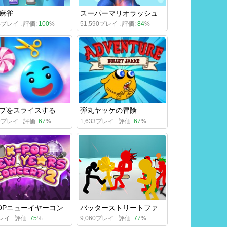
麻雀
スーパーマリオラッシュ
34プレイ . 評価:
100
%
51,590プレイ . 評価:
84
%
プをスライスする
弾丸ヤッケの冒険
59プレイ . 評価:
67
%
1,633プレイ . 評価:
67
%
K-POPニューイヤーコンサート2
バッターストリートファイティング3D
レイ . 評価:
75
%
9,060プレイ . 評価:
77
%