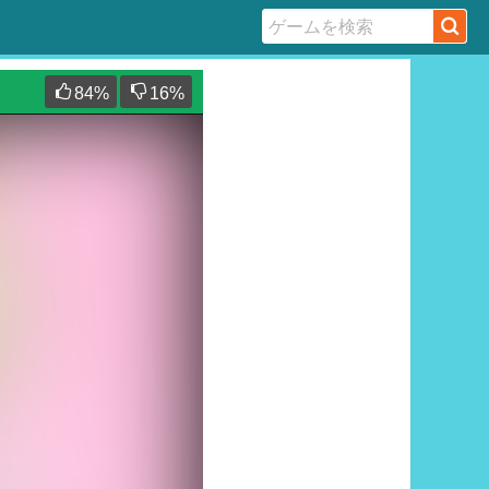
84
%
16
%