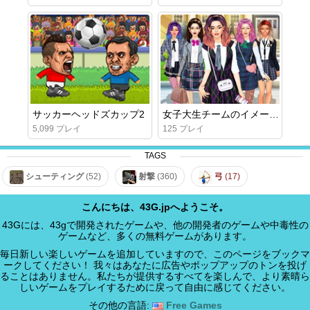
サッカーヘッドズカップ2
女子大生チームのイメージチェンジ
5,099 プレイ
125 プレイ
TAGS
シューティング
(52)
射撃
(360)
弓
(17)
こんにちは、43G.jpへようこそ。
43Gには、43gで開発されたゲームや、他の開発者のゲームや中毒性の
ゲームなど、多くの無料ゲームがあります。
毎日新しい楽しいゲームを追加していますので、このページをブックマ
ークしてください！ 我々はあなたに広告やポップアップのトンを投げ
ることはありません。私たちが提供するすべてを楽しんで、より素晴ら
しいゲームをプレイするために戻って自由に感じてください。
その他の言語:
Free Games