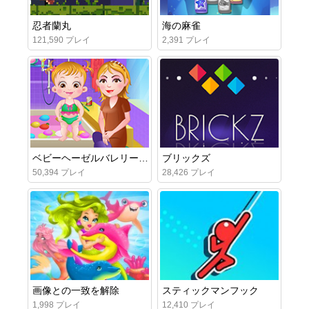
忍者蘭丸
海の麻雀
121,590 プレイ
2,391 プレイ
ベビーヘーゼルバレリーナダンス
ブリックズ
50,394 プレイ
28,426 プレイ
画像との一致を解除
スティックマンフック
1,998 プレイ
12,410 プレイ