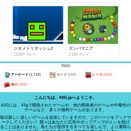
ジオメトリダッシュ2
ズンバマニア
13,557 プレイ
3,134 プレイ
TAGS
アーケード
(1,710)
カード
(305)
レース
(324)
車の
(352)
こんにちは、43G.jpへようこそ。
43Gには、43gで開発されたゲームや、他の開発者のゲームや中毒性の
ゲームなど、多くの無料ゲームがあります。
毎日新しい楽しいゲームを追加していますので、このページをブックマ
ークしてください！ 我々はあなたに広告やポップアップのトンを投げ
ることはありません。私たちが提供するすべてを楽しんで、より素晴ら