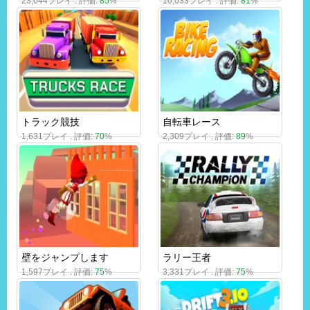
23,044プレイ . 評価:
85
%
10,033プレイ . 評価:
81
%
トラック競技
自転車レース
1,631プレイ . 評価:
70
%
2,309プレイ . 評価:
89
%
壁をジャンプします
ラリー王者
1,597プレイ . 評価:
75
%
3,331プレイ . 評価:
75
%