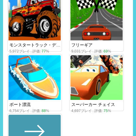
モンスタートラック・デストロイヤー
フリーギア
5,972プレイ . 評価:
77
%
9,031プレイ . 評価:
69
%
ボート漂流
スーパーカー チェイス
6,754プレイ . 評価:
88
%
4,697プレイ . 評価:
75
%