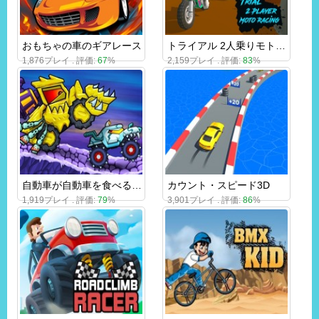
おもちゃの車のギアレース
トライアル 2人乗りモトレース
1,876プレイ . 評価:
67
%
2,159プレイ . 評価:
83
%
自動車が自動車を食べる：北極探検
カウント・スピード3D
1,919プレイ . 評価:
79
%
3,901プレイ . 評価:
86
%