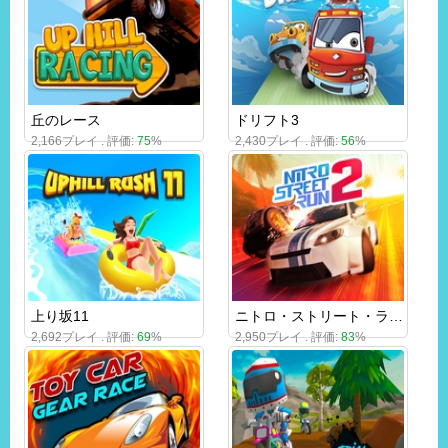
丘のレース
ドリフト3
2,166プレイ . 評価:
75
%
2,430プレイ . 評価:
56
%
上り坂11
ニトロ・ストリート・ラン2
2,692プレイ . 評価:
69
%
2,950プレイ . 評価:
83
%