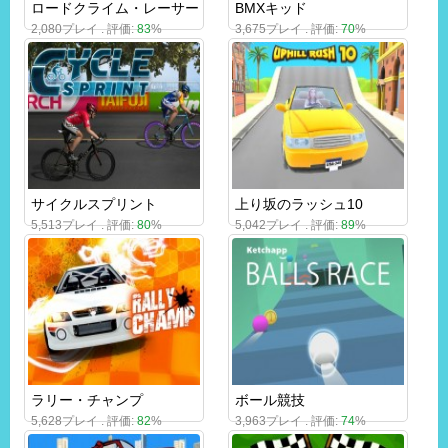
ロードクライム・レーサー
BMXキッド
2,080プレイ . 評価:
83
%
3,675プレイ . 評価:
70
%
サイクルスプリント
上り坂のラッシュ10
5,513プレイ . 評価:
80
%
5,042プレイ . 評価:
89
%
ラリー・チャンプ
ボール競技
5,628プレイ . 評価:
82
%
3,963プレイ . 評価:
74
%