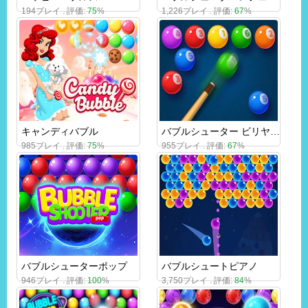
194プレイ . 評価:
75
%
1,226プレイ . 評価:
67
%
キャンディバブル
バブルシューター ビリヤード＆プール
985プレイ . 評価:
75
%
955プレイ . 評価:
67
%
バブルシューターポップ
バブルシュートピアノ
946プレイ . 評価:
100
%
3,750プレイ . 評価:
84
%