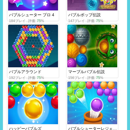
バブルシューター プロ 4
バブルポップ伝説
184プレイ . 評価:
75
%
147プレイ . 評価:
75
%
バブルアラウンド
マーブルバブル伝説
192プレイ . 評価:
75
%
156プレイ . 評価:
75
%
ハッピーバブルズ
バブルシューターレジェンド