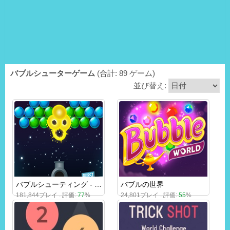
バブルシューターゲーム
(合計: 89 ゲーム)
並び替え:
バブルシューティング - バースト
バブルの世界
181,844プレイ . 評価:
77
%
24,801プレイ . 評価:
55
%