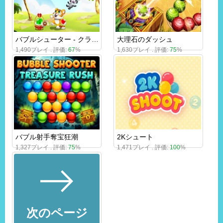
バブルシューター - クラシックマッチ3ポップバブル
大理石のダッシュ
1,490プレイ . 評価:
67
%
1,630プレイ . 評価:
75
%
バブル射手奪宝狂潮
2Kシュート
1,327プレイ . 評価:
75
%
1,471プレイ . 評価:
100
%
次のページ