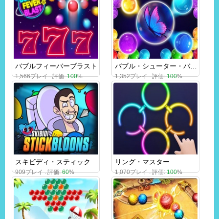
バブルフィーバーブラスト
バブル・シューター・バタフライ
1,566プレイ . 評価:
100
%
1,352プレイ . 評価:
100
%
スキビディ・スティックブルーン
リング・マスター
909プレイ . 評価:
60
%
1,070プレイ . 評価:
100
%