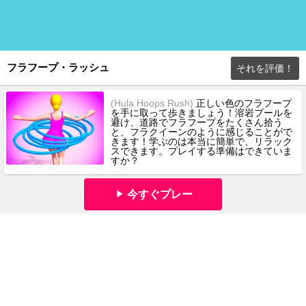
フラフープ・ラッシュ
それを評価！
(Hula Hoops Rush)
正しい色のフラフープ
を手に取って歩きましょう！溶岩プールを
避け、道路でフラフープをたくさん拾う
と、フラクイーンのように感じることがで
きます！学ぶのは本当に簡単で、リラック
スできます。プレイする準備はできていま
すか？
今すぐプレー