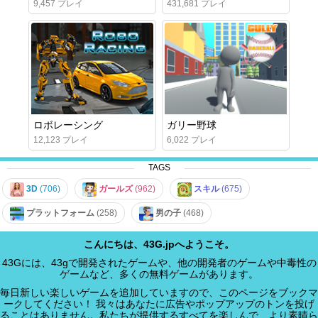
9,457 プレイ
431,681 プレイ
ロボレーシング
ガリー野球
12,123 プレイ
6,022 プレイ
TAGS
3D
(706)
ガールズ
(962)
スキル
(675)
プラットフォーム
(258)
男の子
(468)
こんにちは、43G.jpへようこそ。
43Gには、43gで開発されたゲームや、他の開発者のゲームや中毒性の
ゲームなど、多くの無料ゲームがあります。
毎日新しい楽しいゲームを追加していますので、このページをブックマ
ークしてください！ 我々はあなたに広告やポップアップのトンを投げ
ることはありません。私たちが提供するすべてを楽しんで、より素晴ら