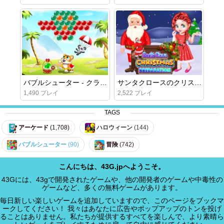
バブルシューター - クラシックマッチ3ポップバブル
サンタクロースのクリスマスの準備
1,490 プレイ
2,522 プレイ
TAGS
アーケード
(1,708)
ハロウィーン
(144)
バブルシューター
(90)
冒険
(742)
こんにちは、43G.jpへようこそ。
43Gには、43gで開発されたゲームや、他の開発者のゲームや中毒性の
ゲームなど、多くの無料ゲームがあります。
毎日新しい楽しいゲームを追加していますので、このページをブックマ
ークしてください！ 我々はあなたに広告やポップアップのトンを投げ
ることはありません。私たちが提供するすべてを楽しんで、より素晴ら