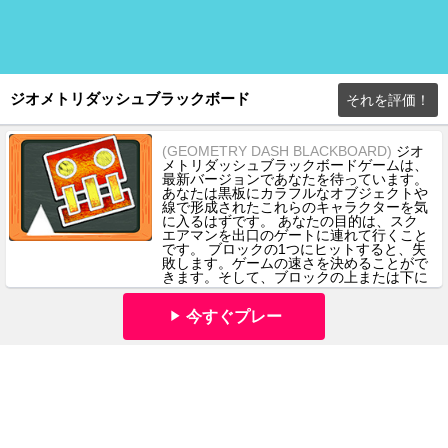
ジオメトリダッシュブラックボード
それを評価！
(GEOMETRY DASH BLACKBOARD)
ジオ
メトリダッシュブラックボードゲームは、
最新バージョンであなたを待っています。
あなたは黒板にカラフルなオブジェクトや
線で形成されたこれらのキャラクターを気
に入るはずです。 あなたの目的は、スク
エアマンを出口のゲートに連れて行くこと
です。 ブロックの1つにヒットすると、失
敗します。ゲームの速さを決めることがで
きます。そして、ブロックの上または下に
いることを確認してください。レベルを正
常に完了してみてください。
今すぐプレー