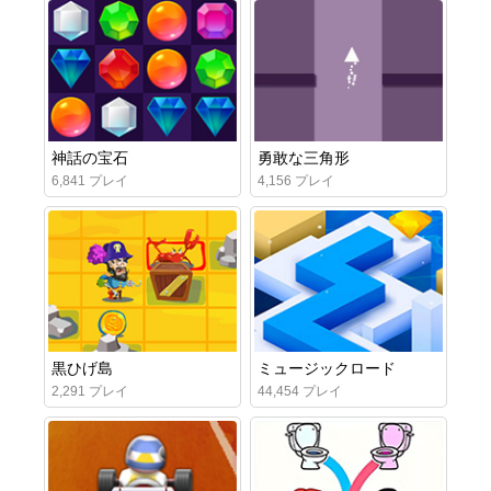
神話の宝石
勇敢な三角形
6,841 プレイ
4,156 プレイ
黒ひげ島
ミュージックロード
2,291 プレイ
44,454 プレイ