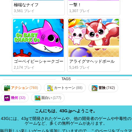
極端なナイフ
一撃！
3,561 プレイ
1,307 プレイ
ゴーベイビーシャークゴー
アライグマヘッドボール
2,174 プレイ
5,145 プレイ
TAGS
アクション
(769)
カートゥーン
(88)
冒険
(742)
幾何
(32)
面白い
(177)
こんにちは、43G.jpへようこそ。
43Gには、43gで開発されたゲームや、他の開発者のゲームや中毒性の
ゲームなど、多くの無料ゲームがあります。
毎日新しい楽しいゲームを追加していますので、このページをブックマ