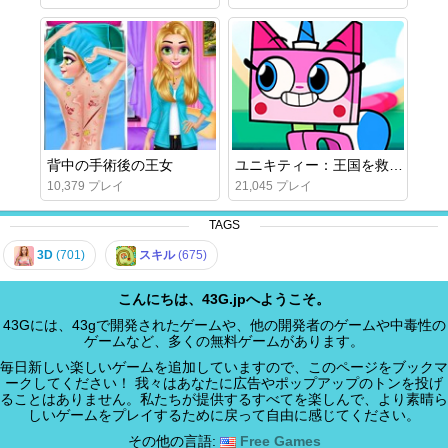
背中の手術後の王女
ユニキティー：王国を救う！
10,379 プレイ
21,045 プレイ
TAGS
3D
(701)
スキル
(675)
こんにちは、43G.jpへようこそ。
43Gには、43gで開発されたゲームや、他の開発者のゲームや中毒性の
ゲームなど、多くの無料ゲームがあります。
毎日新しい楽しいゲームを追加していますので、このページをブックマ
ークしてください！ 我々はあなたに広告やポップアップのトンを投げ
ることはありません。私たちが提供するすべてを楽しんで、より素晴ら
しいゲームをプレイするために戻って自由に感じてください。
その他の言語:
Free Games