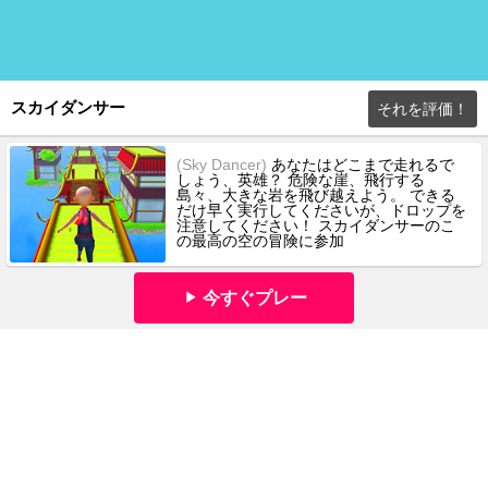
スカイダンサー
それを評価！
(Sky Dancer)
あなたはどこまで走れるで
しょう、英雄？ 危険な崖、飛行する
島々、大きな岩を飛び越えよう。 できる
だけ早く実行してくださいが、ドロップを
注意してください！ スカイダンサーのこ
の最高の空の冒険に参加
今すぐプレー