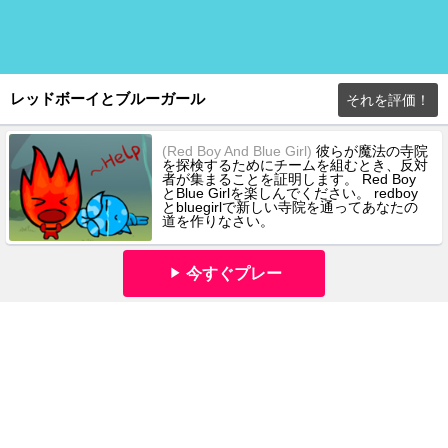
レッドボーイとブルーガール
それを評価！
(Red Boy And Blue Girl)
彼らが魔法の寺院
を探検するためにチームを組むとき、反対
者が集まることを証明します。 Red Boy
とBlue Girlを楽しんでください。 redboy
とbluegirlで新しい寺院を通ってあなたの
道を作りなさい。
今すぐプレー