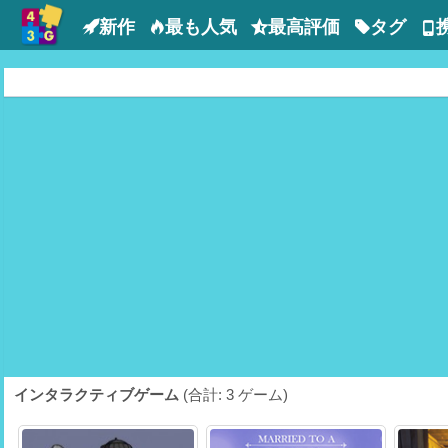
新作
最も人気
最高評価
タグ
インタラクティブゲーム
(合計: 3 ゲーム)