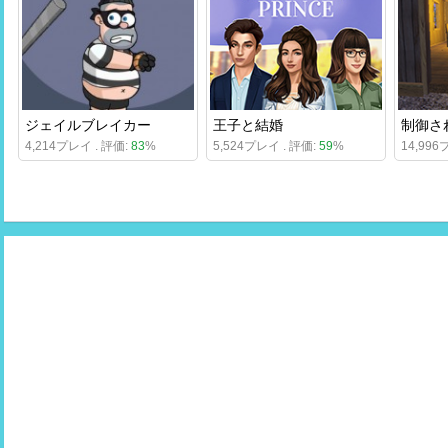
ジェイルブレイカー
王子と結婚
制御さ
4,214プレイ . 評価:
83
%
5,524プレイ . 評価:
59
%
14,996