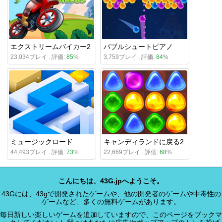
エクストリームバイカー2
バブルシュートピアノ
23,034プレイ . 評価:
85
%
3,759プレイ . 評価:
84
%
ミュージックロード
キャンディランドに戻る2
44,493プレイ . 評価:
73
%
22,669プレイ . 評価:
68
%
こんにちは、43G.jpへようこそ。
43Gには、43gで開発されたゲームや、他の開発者のゲームや中毒性の
ゲームなど、多くの無料ゲームがあります。
毎日新しい楽しいゲームを追加していますので、このページをブックマ