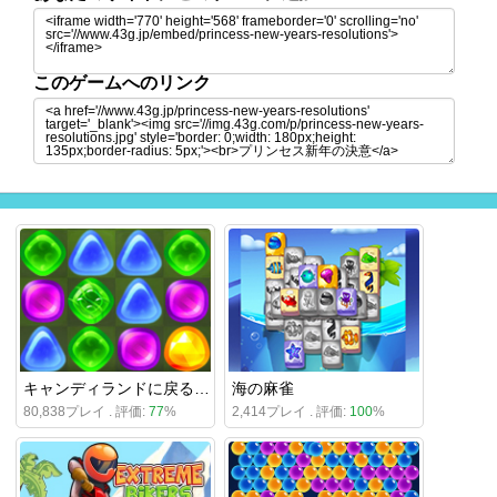
このゲームへのリンク
キャンディランドに戻る5：チョコマウンテン
海の麻雀
80,838プレイ . 評価:
77
%
2,414プレイ . 評価:
100
%