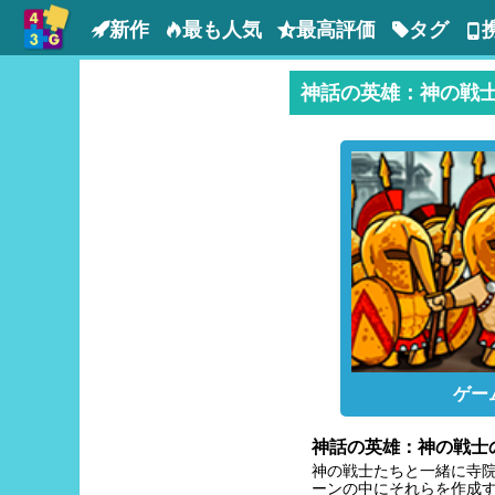
新作
最も人気
最高評価
タグ
神話の英雄：神の戦
ゲー
神話の英雄：神の戦士
神の戦士たちと一緒に寺院
ーンの中にそれらを作成