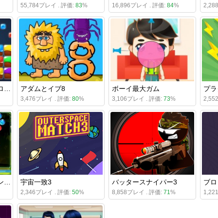
55,784プレイ . 評価:
83
%
16,896プレイ . 評価:
84
%
2,2
キャンディーパズルブロック
アダムとイブ8
ボーイ最大ガム
プラ
3,476プレイ . 評価:
80
%
3,106プレイ . 評価:
73
%
2,5
バブルシューターキャンディポッパー
宇宙一致3
バッタースナイパー3
ブロ
2,346プレイ . 評価:
50
%
8,858プレイ . 評価:
71
%
1,2