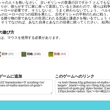
シャの人々を救いなさい。 古いギリシャの普通の日ですか？ とんでもな
りが、彼らがすでに家に座って退屈していると決めたので、彼らは戦争
ーローが必要です。そうしないと、うまく終わらないでしょう。 ペル
らのヒーローの1つの役割を果たし、古代ギリシャの平和のために戦う。
ける贈り物の形であなたの生涯にわたる忠誠と謙虚さを報いるでしょう
）。 そうでなければ、あなた自身とあなたの信者に頼ってください。 結
の遊び方
には、マウスを使用する必要があります。
戦争
(65)
戦略
(108)
防衛
(64)
ゲームに追加
このゲームへのリンク