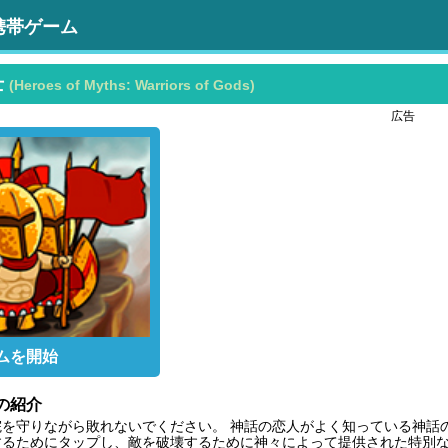
携帯ゲーム
士
(Heroes of Myths: Warriors of Gods)
広告
ムを開始
の紹介
を守りながら敗れないでください。 神話の恋人がよく知っている神話
するためにタップし、敵を破壊するために神々によって提供された特別