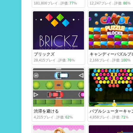
181,806プレイ . 評価:
77
%
12,247プレイ . 評価:
86
%
ブリックズ
28,415プレイ . 評価:
76
%
2,166プレイ . 評価:
100
%
渋滞を避ける
4,215プレイ . 評価:
62
%
4,858プレイ . 評価:
71
%