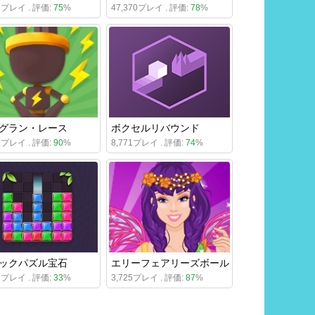
88プレイ . 評価:
75
%
47,370プレイ . 評価:
78
%
グラン・レース
ボクセルリバウンド
52プレイ . 評価:
90
%
8,771プレイ . 評価:
74
%
ックパズル宝石
エリーフェアリーズボール
21プレイ . 評価:
33
%
3,725プレイ . 評価:
87
%