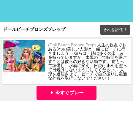
ドールビーチブロンズプレップ
それを評価！
(Doll Beach Bronze Prep)
人生の親友でも
ある3つの美しい人形と一緒にビーチに行
きましょう！ 彼らは一緒に多くの楽しみ
を持っていますが、太陽の下で時間を過ご
すことは彼らの好きな活動です。 前もっ
て準備し、水着に変え、日焼け止めを塗っ
て日焼けしないようにしてください。 人
形を退屈させて、ビーチで自分撮りに最適
な外観を取得しないでください！
今すぐプレー