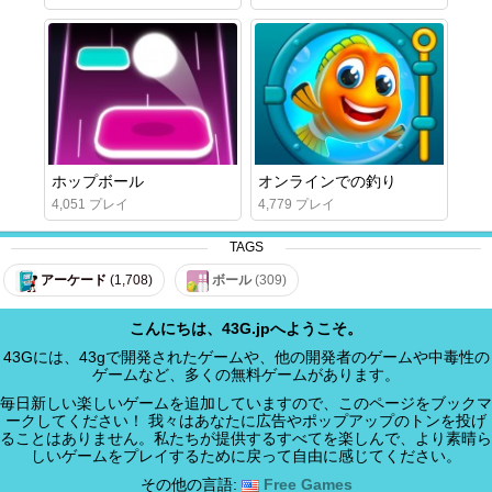
ホップボール
オンラインでの釣り
4,051 プレイ
4,779 プレイ
TAGS
アーケード
(1,708)
ボール
(309)
こんにちは、43G.jpへようこそ。
43Gには、43gで開発されたゲームや、他の開発者のゲームや中毒性の
ゲームなど、多くの無料ゲームがあります。
毎日新しい楽しいゲームを追加していますので、このページをブックマ
ークしてください！ 我々はあなたに広告やポップアップのトンを投げ
ることはありません。私たちが提供するすべてを楽しんで、より素晴ら
しいゲームをプレイするために戻って自由に感じてください。
その他の言語:
Free Games