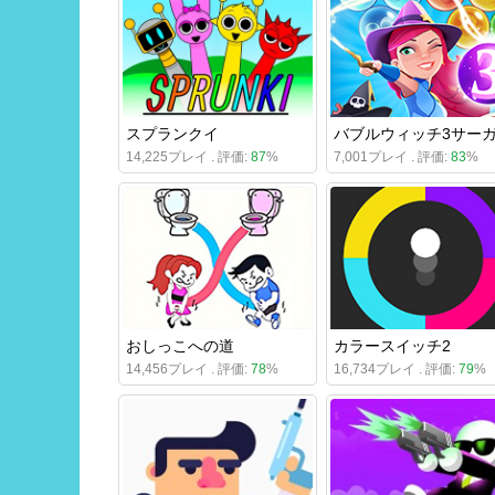
スプランクイ
バブルウィッチ3サー
14,225プレイ . 評価:
87
%
7,001プレイ . 評価:
83
%
おしっこへの道
カラースイッチ2
14,456プレイ . 評価:
78
%
16,734プレイ . 評価:
79
%