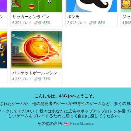
ジョニートリガー3Dオンライン
サッカーオンライン
ポン氏
ジャ
6,301プレイ . 評価:
88
%
2,912プレイ . 評価:
88
%
4,5
バスケットボールマシンガン
4,332プレイ . 評価:
71
%
こんにちは、43G.jpへようこそ。
開発されたゲームや、他の開発者のゲームや中毒性のゲームなど、多くの
マークしてください！ 我々はあなたに広告やポップアップのトンを投げ
しいゲームをプレイするために戻って自由に感じてください。
その他の言語:
Free Games