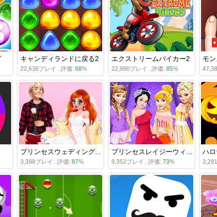
ガ
キャンディランドに戻る2
エクストリームバイカー2
モン
22,636プレイ . 評価:
68
%
22,990プレイ . 評価:
85
%
47,
プリンセスウェディングドラマ
プリンセスレイジーウィークエンド
ハロ
3,398プレイ . 評価:
87
%
9,352プレイ . 評価:
73
%
3,2