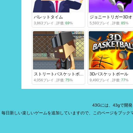
バレットタイム
3,863プレイ . 評価:
69
%
5,593プレイ . 評価:
85
%
ストリートバスケットボール
3Dバスケットボール
4,056プレイ . 評価:
75
%
9,490プレイ . 評価:
77
%
43Gには、43gで
毎日新しい楽しいゲームを追加していますので、このページをブック