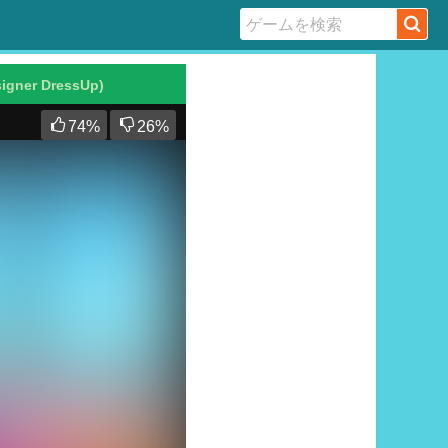
signer DressUp)
74
%
26
%