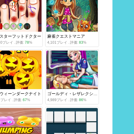
スターフットドクター
麻雀クエストマニア
380プレイ . 評価:
78
%
4,101プレイ . 評価:
83
%
ウィーンダークナイト
ゴールディ・レザレクション・エマージェンシー
91プレイ . 評価:
67
%
4,989プレイ . 評価:
86
%