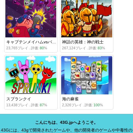
キャプテンメイハムvsバニーインベーダー
神話の英雄：神の戦士
23,765プレイ . 評価:
80
%
267,124プレイ . 評価:
83
%
スプランクイ
海の麻雀
13,438プレイ . 評価:
87
%
2,326プレイ . 評価:
100
%
こんにちは、43G.jpへようこそ。
43Gには、43gで開発されたゲームや、他の開発者のゲームや中毒性の