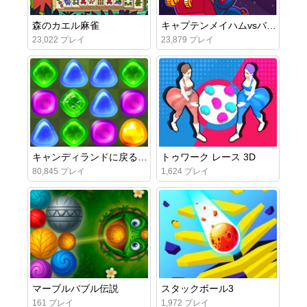
森のカエル麻雀
キャプテンメイハムvsバニーインベーダー
23,022 プレイ
23,879 プレイ
キャンディランドに戻る5：チョコマウンテン
トゥワーク レース 3D
80,845 プレイ
1,624 プレイ
マーブルバブル伝説
スタックボール3
161 プレイ
1,972 プレイ