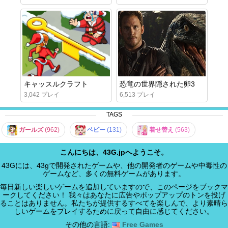
キャッスルクラフト
恐竜の世界隠された卵3
3,042 プレイ
6,513 プレイ
TAGS
ガールズ
(962)
ベビー
(131)
着せ替え
(563)
こんにちは、43G.jpへようこそ。
43Gには、43gで開発されたゲームや、他の開発者のゲームや中毒性の
ゲームなど、多くの無料ゲームがあります。
毎日新しい楽しいゲームを追加していますので、このページをブックマ
ークしてください！ 我々はあなたに広告やポップアップのトンを投げ
ることはありません。私たちが提供するすべてを楽しんで、より素晴ら
しいゲームをプレイするために戻って自由に感じてください。
その他の言語:
Free Games