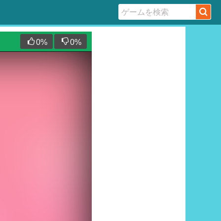
0
%
0
%