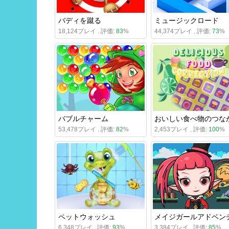
バディを蹴る
ミュージックロード
18,124プレイ . 評価:
83
%
44,374プレイ . 評価:
73
%
バブルチャーム
おいしい食べ物のつな
53,478プレイ . 評価:
82
%
2,453プレイ . 評価:
100
%
ペットウォッシュ
6,348プレイ . 評価:
93
%
3,384プレイ . 評価:
85
%