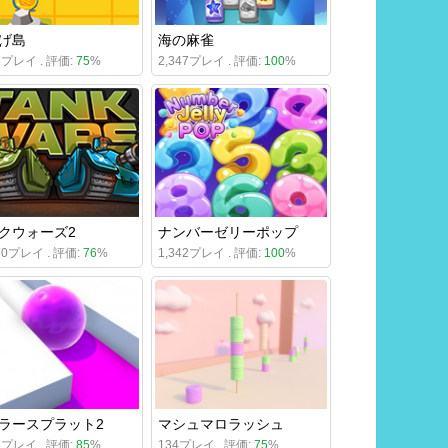
げ島
海の麻雀
66プレイ . 評価:
75
%
2,347プレイ . 評価:
100
%
クウォーズ2
ナンバーゼリーポップ
470プレイ . 評価:
76
%
1,342プレイ . 評価:
100
%
ラースプラット2
マシュマロラッシュ
06プレイ . 評価:
85
%
134プレイ . 評価:
75
%