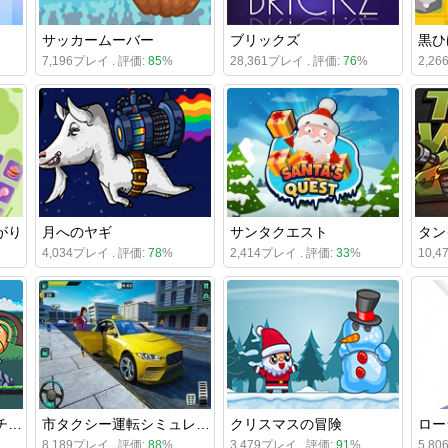
サッカームーバー
ブリックズ
黒ひ
7,196プレイ . 評価:
85
%
28,361プレイ . 評価:
76
%
2,2
がり
月へのヤギ
サンタクエスト
タン
4,034プレイ . 評価:
78
%
2,414プレイ . 評価:
33
%
10,
メイジガールアドベンチャー
市タクシー運転シミュレータゲーム2020
クリスマスの冒険
ロー
8,189プレイ . 評価:
88
%
3,479プレイ . 評価:
91
%
5,8