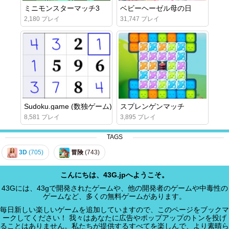
ミニモンスターマッチ3
ベビーヘーゼル母の日
2,180 プレイ
31,747 プレイ
Sudoku.game (数独ゲーム)
スプレンゲンマッチ
8,581 プレイ
3,895 プレイ
TAGS
3D
(705)
冒険
(743)
こんにちは、43G.jpへようこそ。
43Gには、43gで開発されたゲームや、他の開発者のゲームや中毒性の
ゲームなど、多くの無料ゲームがあります。
毎日新しい楽しいゲームを追加していますので、このページをブックマ
ークしてください！ 我々はあなたに広告やポップアップのトンを投げ
ることはありません。私たちが提供するすべてを楽しんで、より素晴ら