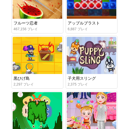
フルーツ忍者
アップルブラスト
467,156 プレイ
6,887 プレイ
黒ひげ島
子犬用スリング
2,297 プレイ
2,375 プレイ