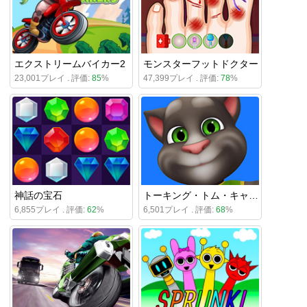
エクストリームバイカー2
モンスターフットドクター
23,001プレイ . 評価:
85
%
47,399プレイ . 評価:
78
%
神話の宝石
トーキング・トム・キャット
6,855プレイ . 評価:
62
%
6,501プレイ . 評価:
68
%