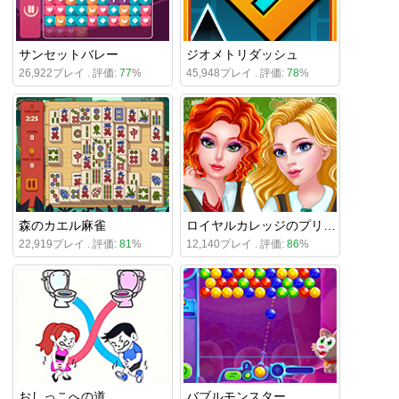
サンセットバレー
ジオメトリダッシュ
26,922プレイ . 評価:
77
%
45,948プレイ . 評価:
78
%
森のカエル麻雀
ロイヤルカレッジのプリンセスたち
22,919プレイ . 評価:
81
%
12,140プレイ . 評価:
86
%
おしっこへの道
バブルモンスター