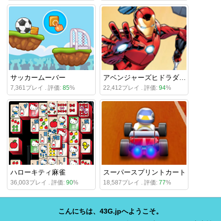
サッカームーバー
アベンジャーズヒドラダッシュ
7,361プレイ . 評価:
85
%
22,412プレイ . 評価:
94
%
ハローキティ麻雀
スーパースプリントカート
36,003プレイ . 評価:
90
%
18,587プレイ . 評価:
77
%
こんにちは、43G.jpへようこそ。