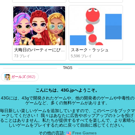
大晦日のパーティーにぴったりの装い
スネーク・ラッシュ
73 プレイ
5,596 プレイ
TAGS
ガールズ
(962)
こんにちは、43G.jpへようこそ。
43Gには、43gで開発されたゲームや、他の開発者のゲームや中毒性の
ゲームなど、多くの無料ゲームがあります。
毎日新しい楽しいゲームを追加していますので、このページをブックマ
ークしてください！ 我々はあなたに広告やポップアップのトンを投げ
ることはありません。私たちが提供するすべてを楽しんで、より素晴ら
しいゲームをプレイするために戻って自由に感じてください。
その他の言語:
Free Games