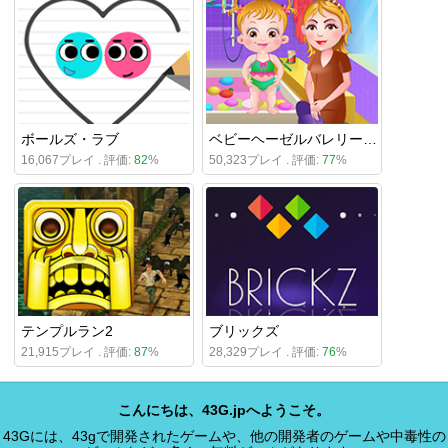
ボールズ・ラブ
ベビーヘーゼルバレリーナダンス
16,067プレイ . 評価:
82
%
50,323プレイ . 評価:
77
%
テンプルラン2
ブリックズ
21,915プレイ . 評価:
87
%
28,329プレイ . 評価:
76
%
こんにちは、43G.jpへようこそ。
43Gには、43gで開発されたゲームや、他の開発者のゲームや中毒性の